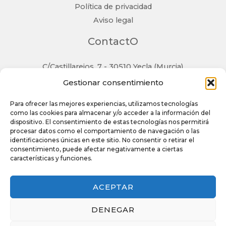
Política de privacidad
Aviso legal
ContactO
C/Castillarejos, 7 - 30510 Yecla (Murcia)
TLF: 968 792 479
Gestionar consentimiento
info@castanosofas.es
Para ofrecer las mejores experiencias, utilizamos tecnologías
como las cookies para almacenar y/o acceder a la información del
dispositivo. El consentimiento de estas tecnologías nos permitirá
procesar datos como el comportamiento de navegación o las
identificaciones únicas en este sitio. No consentir o retirar el
consentimiento, puede afectar negativamente a ciertas
características y funciones.
Copyright © 2026 Castaño Sofás | Powered by Castaño
Sofás
ACEPTAR
Página web financiada por el Programa KIT Digital.
DENEGAR
Plan de Recuperación, Transformación y Resiliencia de