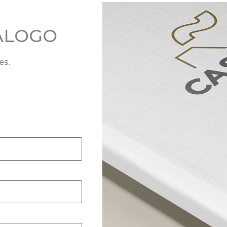
ÁLOGO
es.