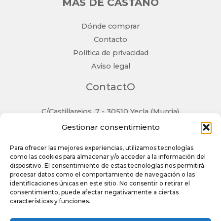
MÁS DE CASTAÑO
Dónde comprar
Contacto
Política de privacidad
Aviso legal
ContactO
C/Castillarejos, 7 - 30510 Yecla (Murcia)
TLF: 968 792 479
Gestionar consentimiento
info@castanosofas.es
Para ofrecer las mejores experiencias, utilizamos tecnologías
como las cookies para almacenar y/o acceder a la información del
dispositivo. El consentimiento de estas tecnologías nos permitirá
procesar datos como el comportamiento de navegación o las
identificaciones únicas en este sitio. No consentir o retirar el
consentimiento, puede afectar negativamente a ciertas
características y funciones.
Copyright © 2026 Castaño Sofás | Powered by Castaño
Sofás